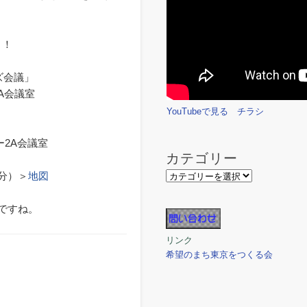
う！
ズ会議」
3A会議室
YouTubeで見る
チラシ
ー2A会議室
カテゴリー
分）＞
地図
ですね。
リンク
希望のまち東京をつくる会