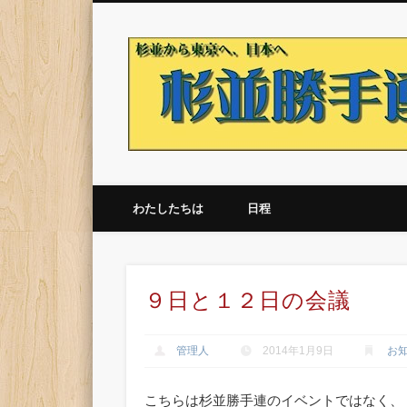
杉並の普通の市民が何かやってます！いろいろやってます。
わたしたちは
日程
９日と１２日の会議
管理人
2014年1月9日
お
こちらは杉並勝手連のイベントではなく、