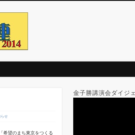
杉並勝手連
都知事選応援とか。
金子勝講演会ダイジェス
知らせ
「希望のまち東京をつくる