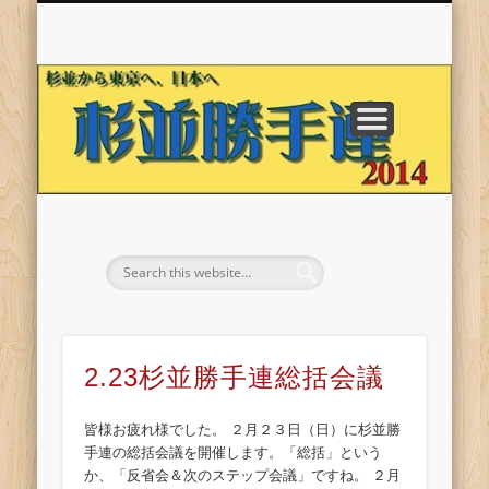
わたしたちは
日程
杉
並
勝
手
連
2.23杉並勝手連総括会議
皆様お疲れ様でした。 ２月２３日（日）に杉並勝
手連の総括会議を開催します。「総括」という
か、「反省会＆次のステップ会議」ですね。 ２月