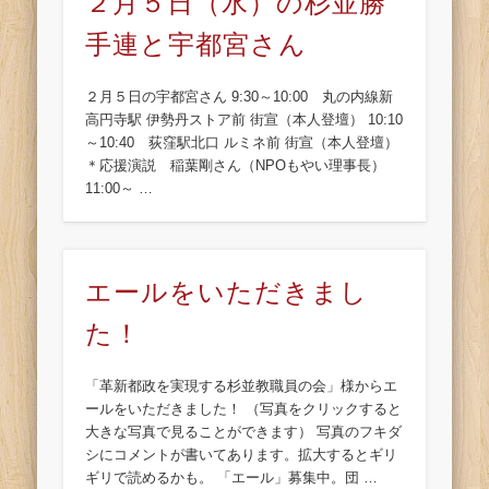
２月５日（水）の杉並勝
手連と宇都宮さん
２月５日の宇都宮さん 9:30～10:00 丸の内線新
高円寺駅 伊勢丹ストア前 街宣（本人登壇） 10:10
～10:40 荻窪駅北口 ルミネ前 街宣（本人登壇）
＊応援演説 稲葉剛さん（NPOもやい理事長）
11:00～ …
エールをいただきまし
た！
「革新都政を実現する杉並教職員の会」様からエ
ールをいただきました！ （写真をクリックすると
大きな写真で見ることができます） 写真のフキダ
シにコメントが書いてあります。拡大するとギリ
ギリで読めるかも。 「エール」募集中。団 …