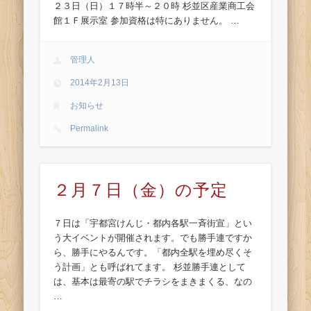
２３日（日）１７時半～２０時 杉並区産業商工会
館１Ｆ展示室 参加資格は特にありません。 …
管理人
2014年2月13日
お知らせ
Permalink
２月７日（金）の予定
７日は「宇都宮けんじ・都内各駅一斉街宣」とい
う大イベントが開催されます。でも勝手連ですか
ら、勝手にやるんです。「都内全駅を埋め尽くそ
う計画」とも呼ばれてます。 杉並勝手連として
は、基本は最寄の駅でチラシをまきまくる、なの
…