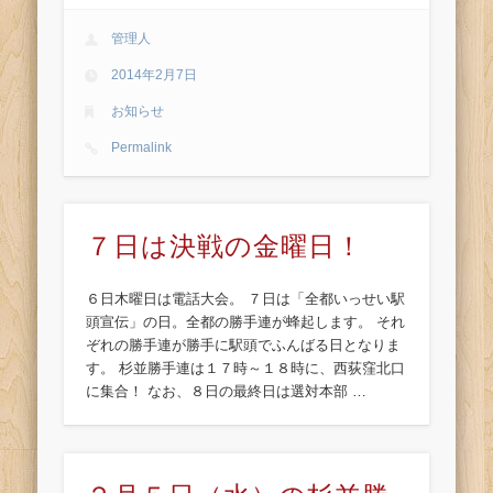
管理人
2014年2月7日
お知らせ
Permalink
７日は決戦の金曜日！
６日木曜日は電話大会。 ７日は「全都いっせい駅
頭宣伝」の日。全都の勝手連が蜂起します。 それ
ぞれの勝手連が勝手に駅頭でふんばる日となりま
す。 杉並勝手連は１７時～１８時に、西荻窪北口
に集合！ なお、８日の最終日は選対本部 …