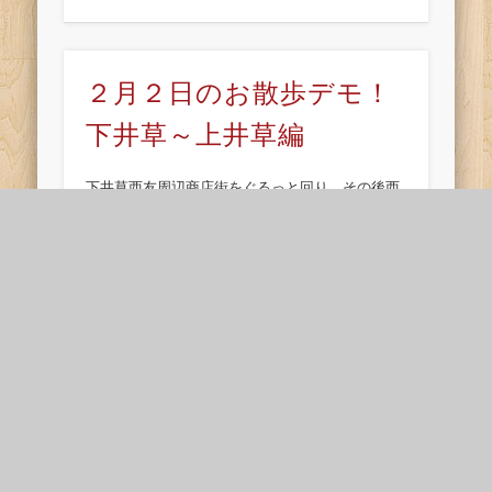
２月２日のお散歩デモ！
下井草～上井草編
下井草西友周辺商店街をぐるっと回り、その後西
武線沿線の北側の道を井荻駅⇒上井草駅まで歩き
ました。 写真（全員集合）の撮影者はツイッター
情報で初参加の30代の女性です。 幼児・赤ちゃん
連れのご家族が参加され、アットホームな …
2月2日（日）の予定（宇
都宮さん来杉）
「来杉」って単語、初めて使った！ 2月2日（日）